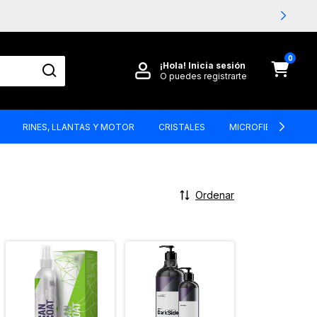
0
¡Hola!
Inicia sesión
O puedes registrarte
RINES, LLANTAS Y MOTOR
CRISTALES
MICROFIBRAS, BRO
Ordenar