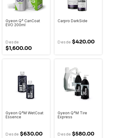
Gyeon Q² CanCoat
Carpro DarkSide
EVO 200ml
$420.00
$1,600.00
Gyeon Q²M WetCoat
Gyeon Q²M Tire
Essence
Express
$630.00
$580.00