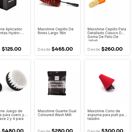
ne Aplicador
Maxshine Cepillo De
Maxshine Cepillo Para
lantas Hydro-
Rines Largo 18in
Detallado Clasico De
Goma De Pelo De
Jabali
$125.00
$465.00
$260.00
ine Juego de
Maxshine Guante Dual
Maxshine Cono de
s para cuero y
Coloured Wash Mitt
espuma para pulir para
ave 2 y 4 para
taladro
$480.00
$280.00
$300.00