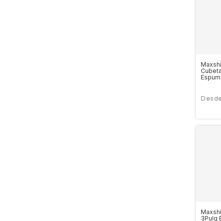
Maxshi
Cubeta
Espum
Maxsh
3Pulg 