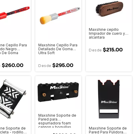
Maxshine cepillo
limpiador de cuero y
alcantara
ne Cepillo Para
Maxshine Cepillo Para
ado Negro
Detallado De Goma
$215.00
o De Goma
Ultra Soft
$260.00
$295.00
Maxshine Soporte de
Pared para
espumadora foam
cannon y boquillas
ne Soporte de
Maxshine Soporte de
leta - rodillo
Pared Para Pulidora