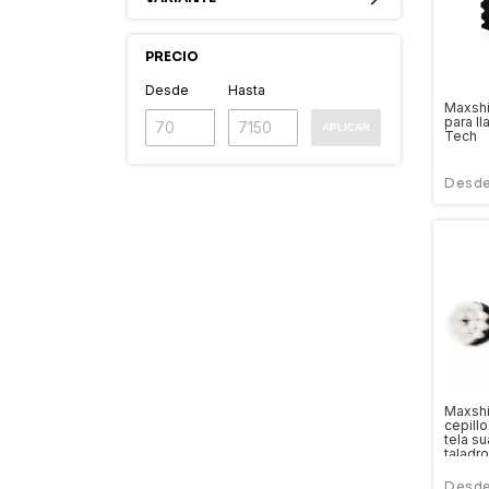
PRECIO
Desde
Hasta
Maxshi
para l
APLICAR
Tech
Maxsh
cepillo
tela su
taladro