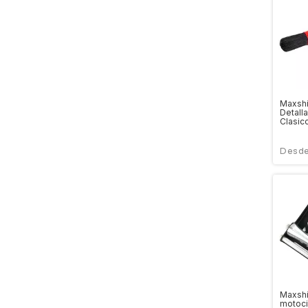
Maxshi
Detall
Clasic
Maxshi
motocic