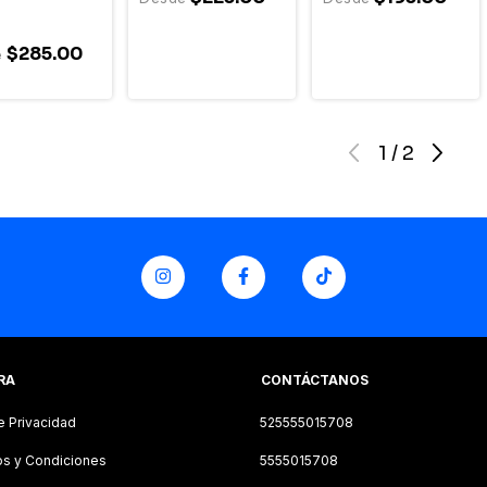
$285.00
1
/
2
RA
CONTÁCTANOS
e Privacidad
525555015708
s y Condiciones
5555015708