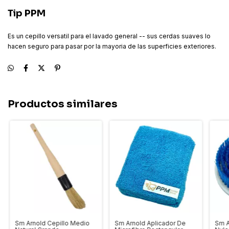
Tip PPM
Es un cepillo versatil para el lavado general -- sus cerdas suaves lo
hacen seguro para pasar por la mayoria de las superficies exteriores.
Productos similares
Sm Arnold Cepillo Medio
Sm Arnold Aplicador De
Sm A