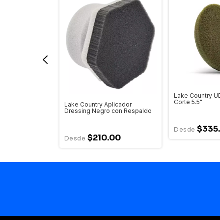
Lake Country U
Corte 5.5"
DO Microfibra
Lake Country Aplicador
Dressing Negro con Respaldo
$335
.00
$210.00