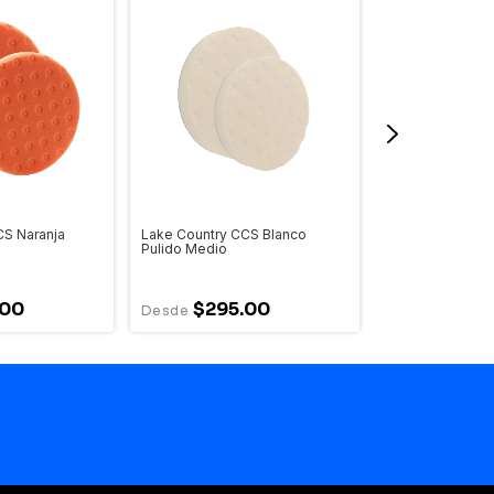
CS Naranja
Lake Country CCS Blanco
Lake Country H
Pulido Medio
.00
$295.00
$1,89