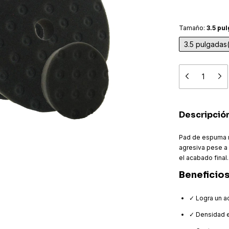
Tamaño:
3.5 pu
3.5 pulgadas
Descripció
Pad de espuma ne
agresiva pese a
el acabado final.
Beneficio
✓ Logra un ac
✓ Densidad e