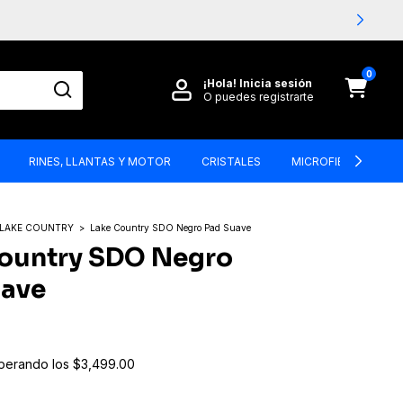
0
¡Hola!
Inicia sesión
O puedes registrarte
RINES, LLANTAS Y MOTOR
CRISTALES
MICROFIBRAS, BRO
LAKE COUNTRY
>
Lake Country SDO Negro Pad Suave
ountry SDO Negro
uave
perando los
$3,499.00