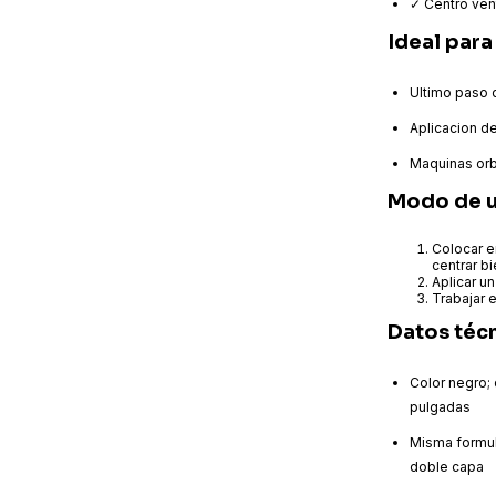
✓ Centro vent
Ideal para
Ultimo paso
Aplicacion de
Maquinas orbi
Modo de 
Colocar en
centrar b
Aplicar u
Trabajar 
Datos téc
Color negro; 
pulgadas
Misma formul
doble capa