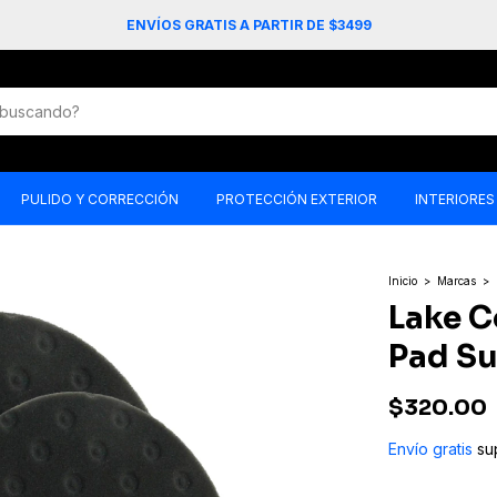
3 MESES SIN INTERÉS
PULIDO Y CORRECCIÓN
PROTECCIÓN EXTERIOR
INTERIORES
Inicio
>
Marcas
>
Lake C
Pad S
$320.00
Envío gratis
su