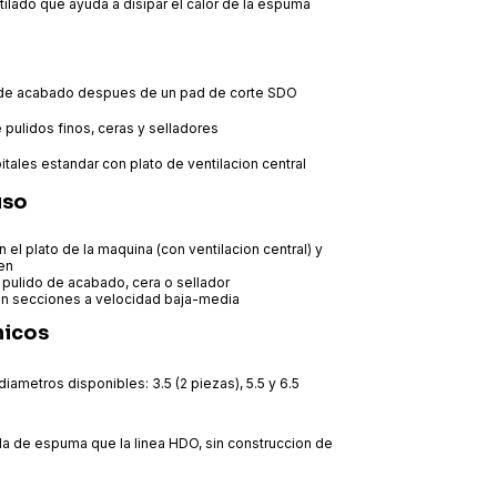
ilado que ayuda a disipar el calor de la espuma
 de acabado despues de un pad de corte SDO
 pulidos finos, ceras y selladores
tales estandar con plato de ventilacion central
uso
 el plato de la maquina (con ventilacion central) y
ien
n pulido de acabado, cera o sellador
en secciones a velocidad baja-media
nicos
diametros disponibles: 3.5 (2 piezas), 5.5 y 6.5
a de espuma que la linea HDO, sin construccion de