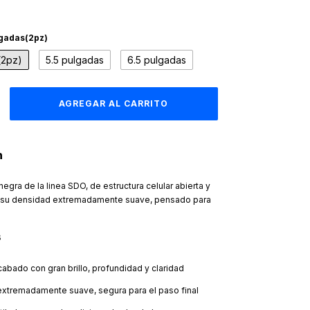
lgadas(2pz)
(2pz)
5.5 pulgadas
6.5 pulgadas
n
gra de la linea SDO, de estructura celular abierta y
 su densidad extremadamente suave, pensado para
s
abado con gran brillo, profundidad y claridad
xtremadamente suave, segura para el paso final