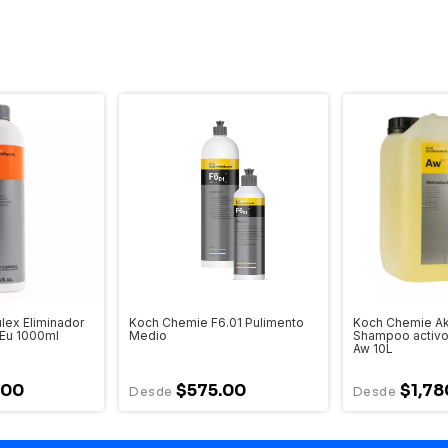
lex Eliminador
Koch Chemie F6.01 Pulimento
Koch Chemie A
 Eu 1000ml
Medio
Shampoo activo
Aw 10L
.00
$575.00
$1,78