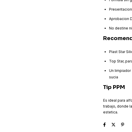
Presentacion
Aprobacion D
No destine n
Recomend
Plast Star Si
Top Star, par
Un limpiador 
sucia
Tip PPM
Es ideal para al
trabajo, donde l
estetica.