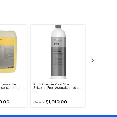
ktivwasche
Koch Chemie Plast Star
Koch Chemie Ts
 concentrado -
Silicone-Free Acondicionador
Acondicionador P
1L
1000ml
0.00
$1,010.00
$720