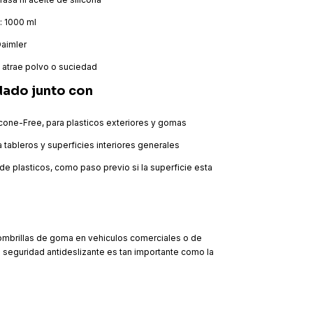
: 1000 ml
aimler
i atrae polvo o suciedad
ado junto con
licone-Free, para plasticos exteriores y gomas
a tableros y superficies interiores generales
de plasticos, como paso previo si la superficie esta
fombrillas de goma en vehiculos comerciales o de
a seguridad antideslizante es tan importante como la