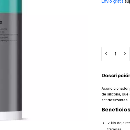
Envío gratis
su
Descripció
Acondicionador p
de silicona, qu
antideslizantes.
Beneficio
✓ No deja res
tratadas