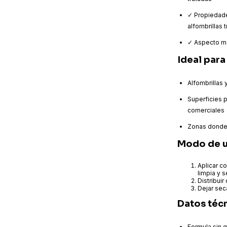
✓ Propiedade
alfombrillas 
✓ Aspecto ma
Ideal para
Alfombrillas
Superficies p
comerciales
Zonas donde 
Modo de 
Aplicar c
limpia y 
Distribuir
Dejar sec
Datos téc
Formula sin g