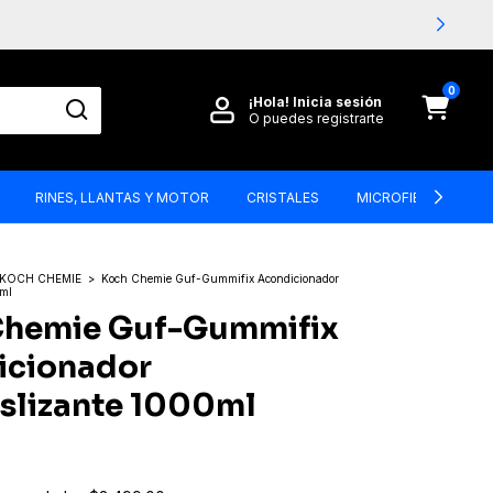
0
¡Hola!
Inicia sesión
O puedes registrarte
RINES, LLANTAS Y MOTOR
CRISTALES
MICROFIBRAS, BRO
KOCH CHEMIE
>
Koch Chemie Guf-Gummifix Acondicionador
0ml
Chemie Guf-Gummifix
icionador
slizante 1000ml