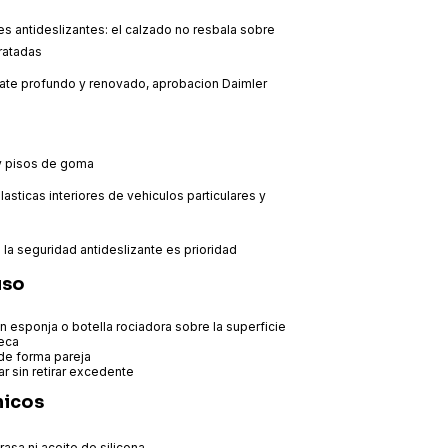
s antideslizantes: el calzado no resbala sobre
tratadas
te profundo y renovado, aprobacion Daimler
 y pisos de goma
lasticas interiores de vehiculos particulares y
la seguridad antideslizante es prioridad
uso
on esponja o botella rociadora sobre la superficie
seca
 de forma pareja
ar sin retirar excedente
nicos
rasa ni aceite de silicona