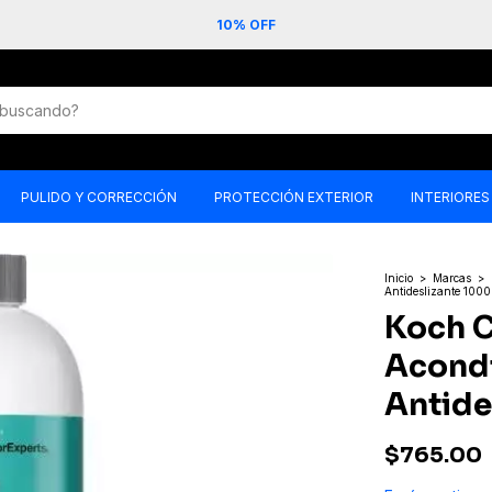
10% OFF
PULIDO Y CORRECCIÓN
PROTECCIÓN EXTERIOR
INTERIORES
Inicio
>
Marcas
>
Antideslizante 100
Koch 
Acond
Antide
$765.00