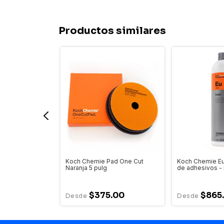
Productos similares
9.02 Pulimento
Koch Chemie Pad One Cut
Koch Chemie Eu
Naranja 5 pulg
de adhesivos -
.00
$375.00
$865