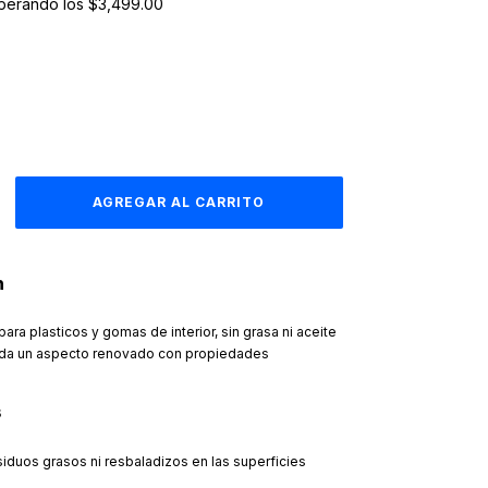
perando los
$3,499.00
n
ara plasticos y gomas de interior, sin grasa ni aceite
e da un aspecto renovado con propiedades
s
iduos grasos ni resbaladizos en las superficies