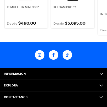
IK MULTI TR MINI 360°
IK FOAM PRO 12
IK R
$490.00
$3,895.00
INFORMACIÓN
EXPLORA
CONTÁCTANOS