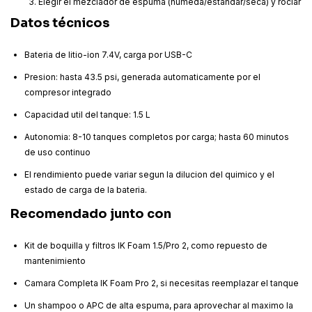
Elegir el mezclador de espuma (humeda/estandar/seca) y rociar
Datos técnicos
Bateria de litio-ion 7.4V, carga por USB-C
Presion: hasta 43.5 psi, generada automaticamente por el
compresor integrado
Capacidad util del tanque: 1.5 L
Autonomia: 8-10 tanques completos por carga; hasta 60 minutos
de uso continuo
El rendimiento puede variar segun la dilucion del quimico y el
estado de carga de la bateria.
Recomendado junto con
Kit de boquilla y filtros IK Foam 1.5/Pro 2, como repuesto de
mantenimiento
Camara Completa IK Foam Pro 2, si necesitas reemplazar el tanque
Un shampoo o APC de alta espuma, para aprovechar al maximo la