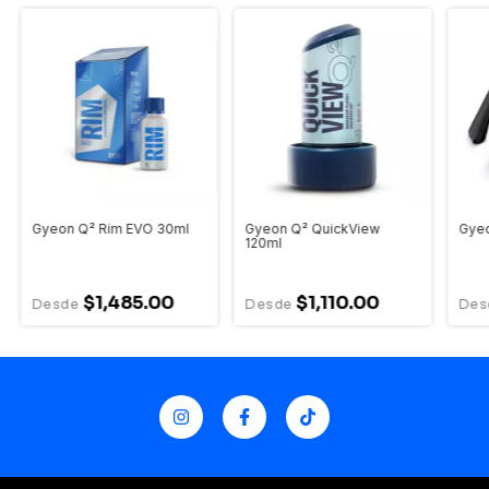
Gyeon Q² Rim EVO 30ml
Gyeon Q² QuickView
Gyeo
120ml
$1,485.00
$1,110.00