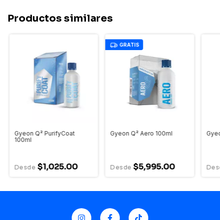
Productos similares
GRATIS
Gyeon Q² PurifyCoat
Gyeon Q² Aero 100ml
Gyeo
100ml
$1,025.00
$5,995.00